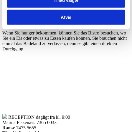
Windelhose trägt. Sie können Ihre eigene Mitbringen oder
Windelbadehose bei uns kaufen..
Afvis
Entspannen Sie mit einem Buch in einem Liegestuhl, oder genießen
Sie den schönen Fördeblick vom Whirlpool.
Wenn Sie hunger bekommen, können Sie das Bistro besuchen, wo
Sie ein Eis oder etwas zu Essen kaufen können. Sie brauchen nicht
einmal das Badeland zu verlassen, denn es gibt einen direkten
Durchgang.
RECEPTION dagligt fra kl. 9:00
Marina Fiskenæs: 7365 0033
Rømø: 7475 5655