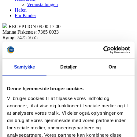
Veranstaltungen
Hafen
Für Kinder
RECEPTION 09:00 17:00
Marina Fiskenæs: 7365 0033
Rømø: 7475 5655
Samtykke
Detaljer
Om
Öffnungszeiten
Aktivitäten
Denne hjemmeside bruger cookies
Ferienhäuser
Luxus Apartment
Vi bruger cookies til at tilpasse vores indhold og
1 stöckig
annoncer, til at vise dig funktioner til sociale medier og til
1½ stöckig
at analysere vores trafik. Vi deler også oplysninger om
Wellness
Behandlungen
din brug af vores hjemmeside med vores partnere inden
Umgebung
for sociale medier, annonceringspartnere og
Fitness
analysepartnere. Vores partnere kan kombinere disse
Eintritt Preis