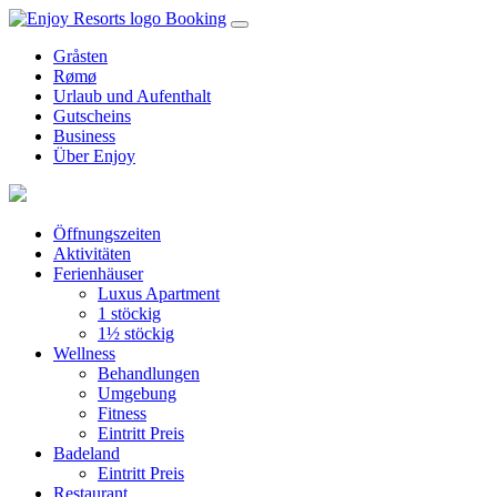
Booking
Gråsten
Rømø
Urlaub und Aufenthalt
Gutscheins
Business
Über Enjoy
Öffnungszeiten
Aktivitäten
Ferienhäuser
Luxus Apartment
1 stöckig
1½ stöckig
Wellness
Behandlungen
Umgebung
Fitness
Eintritt Preis
Badeland
Eintritt Preis
Restaurant