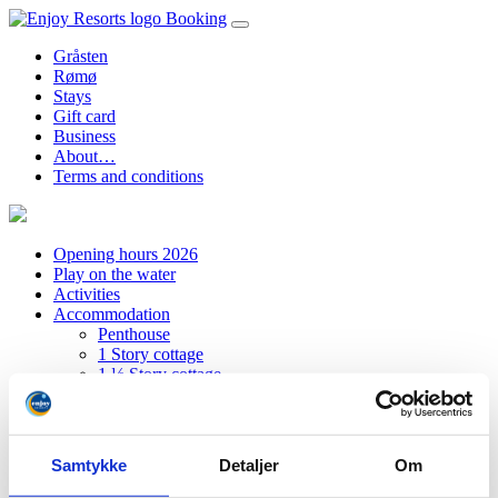
Booking
Gråsten
Rømø
Stays
Gift card
Business
About…
Terms and conditions
Opening hours 2026
Play on the water
Activities
Accommodation
Penthouse
1 Story cottage
1 ½ Story cottage
Wellness
Treatments
Facilities
Entrance
Samtykke
Detaljer
Om
Water Park
Entrance