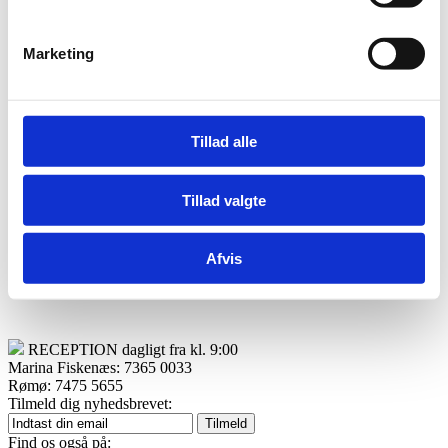
Treatments
Facilities
Entrance
Marketing
Water Park
Entrance
Fitness
Anker’s Restaurant
Private Celebrations
Tillad alle
The Marina
Golf
For children
Tillad valgte
Del denne side på facebook
Afvis
restaurant
RECEPTION dagligt fra kl. 9:00
Marina Fiskenæs: 7365 0033
Rømø: 7475 5655
Tilmeld dig nyhedsbrevet:
Find os også på: