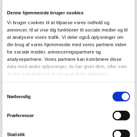
Fitness
Anker’s Restaurant
Denne hjemmeside bruger cookies
Private Celebrations
The Marina
Vi bruger cookies til at tilpasse vores indhold og
Golf
annoncer, til at vise dig funktioner til sociale medier og til
For children
at analysere vores trafik. Vi deler også oplysninger om
RECEPTION 09:00 17:00
din brug af vores hjemmeside med vores partnere inden
Marina Fiskenæs: 7365 0033
for sociale medier, annonceringspartnere og
Rømø: 7475 5655
analysepartnere. Vores partnere kan kombinere disse
data med andre oplysninger, du har givet dem, eller som
de har indsamlet fra din brug af deres tjenester.
Samtykkevalg
Nødvendig
Opening hours 2026
Play on the water
Activities
Accommodation
Præferencer
Penthouse
1 Story cottage
1 ½ Story cottage
Statistik
Wellness