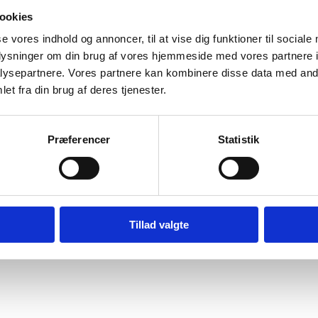
ookies
se vores indhold og annoncer, til at vise dig funktioner til sociale
oplysninger om din brug af vores hjemmeside med vores partnere i
ysepartnere. Vores partnere kan kombinere disse data med andr
et fra din brug af deres tjenester.
g faciliteterne til dig og dine nærmeste.
Præferencer
Statistik
s tilbyder vi et skønt weekendophold, hvor I kan slappe helt af og st
Tillad valgte