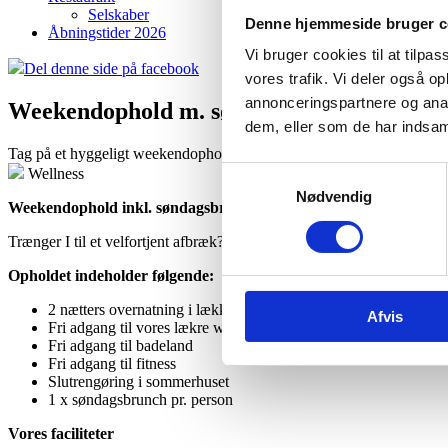
Selskaber
Denne hjemmeside bruger c
Åbningstider 2026
Vi bruger cookies til at tilpas
Del denne side på facebook
vores trafik. Vi deler også 
annonceringspartnere og anal
Weekendophold m. søndagsbrunch
dem, eller som de har indsaml
Tag på et hyggeligt weekendophold hos Enjoy Resorts, vi har hyggen o
Wellness
Samtykkevalg
Nødvendig
Weekendophold inkl. søndagsbrunch
Trænger I til et velfortjent afbræk? På Enjoy Resorts Marina Fiskenæ
Opholdet indeholder følgende:
2 nætters overnatning i lækkert hus (Fredag til søndag)
Afvis
Fri adgang til vores lækre wellness
Fri adgang til badeland
Fri adgang til fitness
Slutrengøring i sommerhuset
1 x søndagsbrunch pr. person
Vores faciliteter