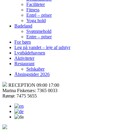
Faciliteter
Fitness
Entré – priser
Yoga hold
Badeland
Svømmehold
Entre – priser
For børn
Leg på vandet – leje af udstyr
Lystbådehavnen
Aktiviteter
Restaurant
Selskaber
Åbningstider 2026
RECEPTION 09:00 17:00
Marina Fiskenæs: 7365 0033
Rømø: 7475 5655