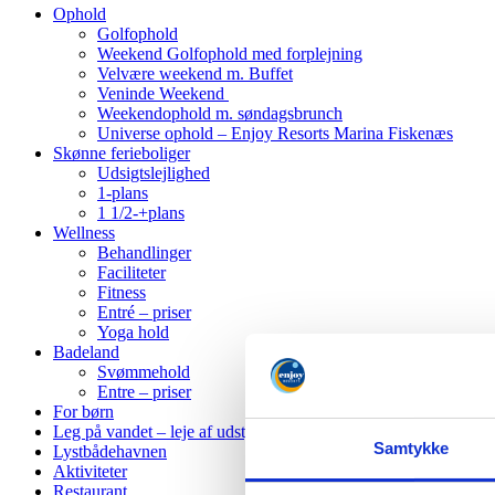
Ophold
Golfophold
Weekend Golfophold med forplejning
Velvære weekend m. Buffet
Veninde Weekend
Weekendophold m. søndagsbrunch
Universe ophold – Enjoy Resorts Marina Fiskenæs
Skønne ferieboliger
Udsigtslejlighed
1-plans
1 1/2-+plans
Wellness
Behandlinger
Faciliteter
Fitness
Entré – priser
Yoga hold
Badeland
Svømmehold
Entre – priser
For børn
Leg på vandet – leje af udstyr
Samtykke
Lystbådehavnen
Aktiviteter
Restaurant