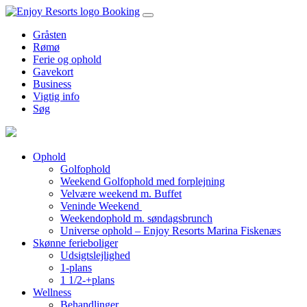
Booking
Gråsten
Rømø
Ferie og ophold
Gavekort
Business
Vigtig info
Søg
Ophold
Golfophold
Weekend Golfophold med forplejning
Velvære weekend m. Buffet
Veninde Weekend
Weekendophold m. søndagsbrunch
Universe ophold – Enjoy Resorts Marina Fiskenæs
Skønne ferieboliger
Udsigtslejlighed
1-plans
1 1/2-+plans
Wellness
Behandlinger