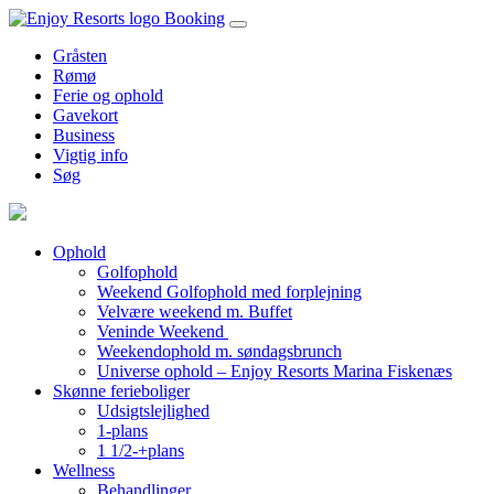
Booking
Gråsten
Rømø
Ferie og ophold
Gavekort
Business
Vigtig info
Søg
Ophold
Golfophold
Weekend Golfophold med forplejning
Velvære weekend m. Buffet
Veninde Weekend
Weekendophold m. søndagsbrunch
Universe ophold – Enjoy Resorts Marina Fiskenæs
Skønne ferieboliger
Udsigtslejlighed
1-plans
1 1/2-+plans
Wellness
Behandlinger