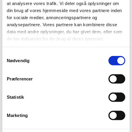
at analysere vores trafik. Vi deler også oplysninger om
Ophold
Golfophold
din brug af vores hjemmeside med vores partnere inden
Weekend Golfophold med forplejning
for sociale medier, annonceringspartnere og
Velvære weekend m. Buffet
analysepartnere. Vores partnere kan kombinere disse
Veninde Weekend
Weekendophold m. søndagsbrunch
data med andre oplysninger, du har givet dem, eller som
Universe ophold – Enjoy Resorts Marina Fiskenæs
de har indsamlet fra din brug af deres tjenester.
Skønne ferieboliger
Udsigtslejlighed
1-plans
Samtykkevalg
1 1/2-+plans
Nødvendig
Wellness
Behandlinger
Faciliteter
Fitness
Præferencer
Entré – priser
Yoga hold
Badeland
Statistik
Svømmehold
Entre – priser
For børn
Leg på vandet – leje af udstyr
Marketing
Lystbådehavnen
Aktiviteter
Restaurant