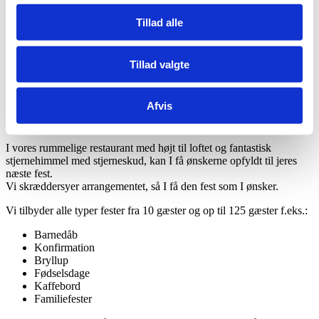
Selskaber
Tillad alle
Åbningstider 2026
Del denne side på facebook
Tillad valgte
Selskaber
Afvis
Hold jeres næste fest under stjernehimmel
Family Time
I vores rummelige restaurant med højt til loftet og fantastisk
stjernehimmel med stjerneskud, kan I få ønskerne opfyldt til jeres
næste fest.
Vi skræddersyer arrangementet, så I få den fest som I ønsker.
Vi tilbyder alle typer fester fra 10 gæster og op til 125 gæster f.eks.:
Barnedåb
Konfirmation
Bryllup
Fødselsdage
Kaffebord
Familiefester