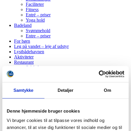
Faciliteter
Fitness
Entré – priser
Yoga hold
Badeland
Svømmehold
Entre – priser
For børn
Leg på vandet – leje af udstyr
Lystbådehavnen
Aktiviteter
Restaurant
Selskaber
Åbningstider 2026
RECEPTION 09:00 17:00
Marina Fiskenæs: 7365 0033
Samtykke
Detaljer
Om
Rømø: 7475 5655
Denne hjemmeside bruger cookies
Vi bruger cookies til at tilpasse vores indhold og
annoncer, til at vise dig funktioner til sociale medier og til