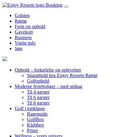
Booking
Gråsten
Rømø
Ferie og ophold
Gavekort
Business
Vigtig info
Søg
Ophold – forkælelse og oplevelser
Spaophold hos Enjoy Resorts Rømø
Golfophold
Moderne ferieboliger – med stråtag
Til 4 gæster
Til 6 gæster
Til 8 gæster
Golf i topklasse
Baneguide
GolfBox
Klubben
Priser
Wellness – vores univers