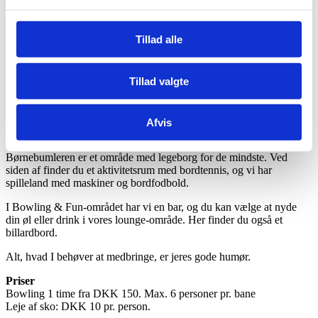
Bowling & Fun
Ta’ kegler på bowlingbanen
Tillad alle
Family Time
I Bowling & Fun-området i kælderen kan både store og små nyde
Tillad valgte
en eftermiddag eller en aften med at sende kugler af sted mod
keglerne.
Alle kan spille, og til de helt små eller bedsteforældre-generationen
Afvis
kan der sættes bander på banen.
Børnebumleren er et område med legeborg for de mindste. Ved
siden af finder du et aktivitetsrum med bordtennis, og vi har
spilleland med maskiner og bordfodbold.
I Bowling & Fun-området har vi en bar, og du kan vælge at nyde
din øl eller drink i vores lounge-område. Her finder du også et
billardbord.
Alt, hvad I behøver at medbringe, er jeres gode humør.
Priser
Bowling 1 time fra DKK 150. Max. 6 personer pr. bane
Leje af sko: DKK 10 pr. person.