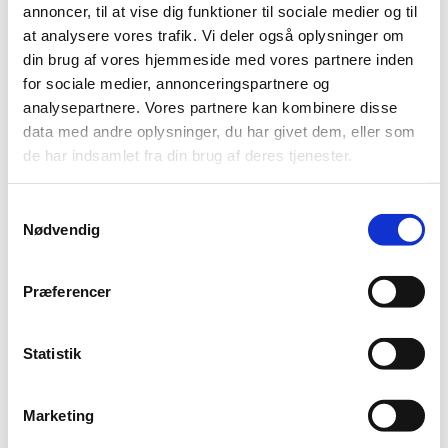
annoncer, til at vise dig funktioner til sociale medier og til
Moderne ferieboliger – med stråtag
Til 4 gæster
at analysere vores trafik. Vi deler også oplysninger om
Til 6 gæster
din brug af vores hjemmeside med vores partnere inden
Til 8 gæster
for sociale medier, annonceringspartnere og
Golf i topklasse
Baneguide
analysepartnere. Vores partnere kan kombinere disse
GolfBox
data med andre oplysninger, du har givet dem, eller som
Klubben
de har indsamlet fra din brug af deres tjenester.
Priser
Wellness – vores univers
Behandlinger
Samtykkevalg
Vores faciliteter
Frisør
Nødvendig
Entré – priser
Fitness
Svømmebad
Præferencer
Aktiviteter
For børn
Bowling
Statistik
Restaurant Diget
Åbningstider 2026
Del denne side på facebook
Marketing