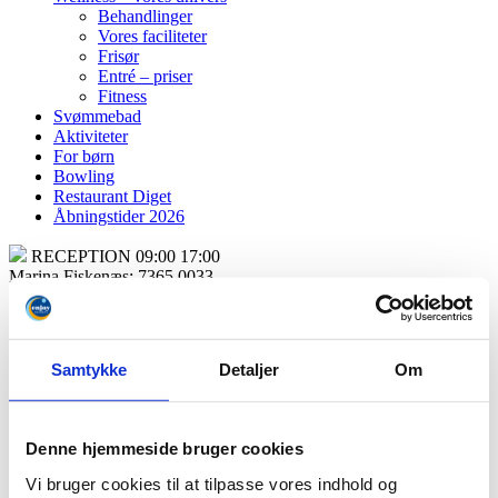
Behandlinger
Vores faciliteter
Frisør
Entré – priser
Fitness
Svømmebad
Aktiviteter
For børn
Bowling
Restaurant Diget
Åbningstider 2026
RECEPTION 09:00 17:00
Marina Fiskenæs: 7365 0033
Rømø: 7475 5655
Samtykke
Detaljer
Om
Denne hjemmeside bruger cookies
Ophold – forkælelse og oplevelser
Spaophold hos Enjoy Resorts Rømø
Vi bruger cookies til at tilpasse vores indhold og
Golfophold