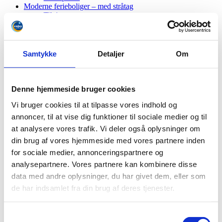
Moderne ferieboliger – med stråtag
Til 4 gæster
Til 6 gæster
Til 8 gæster
Golf i topklasse
Baneguide
Samtykke
Detaljer
Om
GolfBox
Klubben
Priser
Wellness – vores univers
Denne hjemmeside bruger cookies
Behandlinger
Vores faciliteter
Vi bruger cookies til at tilpasse vores indhold og
Frisør
annoncer, til at vise dig funktioner til sociale medier og til
Entré – priser
at analysere vores trafik. Vi deler også oplysninger om
Fitness
Svømmebad
din brug af vores hjemmeside med vores partnere inden
Aktiviteter
for sociale medier, annonceringspartnere og
For børn
analysepartnere. Vores partnere kan kombinere disse
Bowling
Restaurant Diget
data med andre oplysninger, du har givet dem, eller som
Åbningstider 2026
de har indsamlet fra din brug af deres tjenester.
Del denne side på facebook
Samtykkevalg