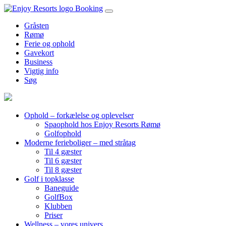
Booking
Gråsten
Rømø
Ferie og ophold
Gavekort
Business
Vigtig info
Søg
Ophold – forkælelse og oplevelser
Spaophold hos Enjoy Resorts Rømø
Golfophold
Moderne ferieboliger – med stråtag
Til 4 gæster
Til 6 gæster
Til 8 gæster
Golf i topklasse
Baneguide
GolfBox
Klubben
Priser
Wellness – vores univers